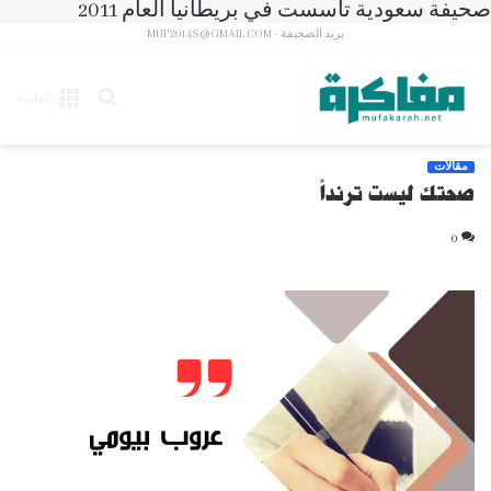
صحيفة سعودية تأسست في بريطانيا العام 2011
بريد الصحيفة - MUF2014S@GMAIL.COM
بحث
القائمة
عن
مقالات
صحتك ليست ترنداً
0