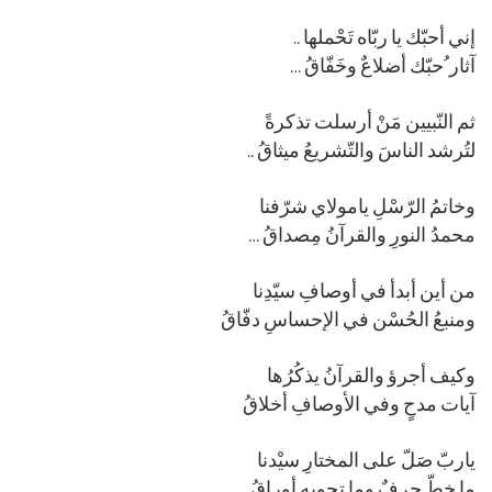
إني أحبّك يا ربّاه تَحْملها ..
آثار ُحبّك أضلاعٌ وخَفّاقُ …
ثم النّبيين مَنْ أرسلت تذكرةً
لتُرشد الناسَ والتّشريعُ ميثاقُ ..
وخاتمُ الرّسْلِ يامولاي شرّفنا
محمدُ النورِ والقرآنُ مِصداقُ …
من أين أبدأ في أوصافِ سيّدِنا
ومنبعُ الحُسْن في الإحساسِ دفّاقُ
وكيف أجرؤ والقرآنُ يذكُرُها
آيات مدحٍ وفي الأوصافِ أخلاقُ
ياربّ صَلّ على المختارِ سيْدنا
ما خطّ حرفٌ وما تحويهِ أوراقُ