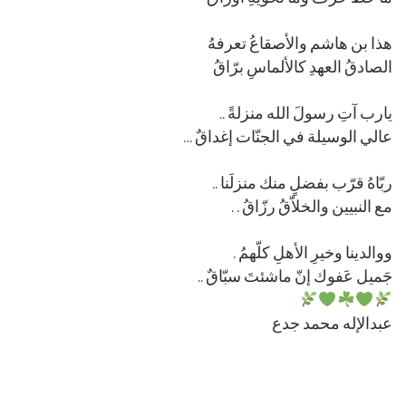
هذا بن هاشم والأصقاعُ تعرفهُ
الصادقُ العهدِ كالألماسِ برّاقُ
يارب آتِ رسولَ الله منزلةً ..
عالي الوسيلة في الجنّات إغداقٌ …
ربّاهُ قرّب بفضلٍ منك منزلَنا ..
مع النبيين والخلاّقُ رزّاقُ . .
ووالدينا وخيرِ الأهلِ كلّهمُ .
جَميل عَفوك إنّ ماشئتَ سبّاقٌ ..
عبدالإله محمد جدع