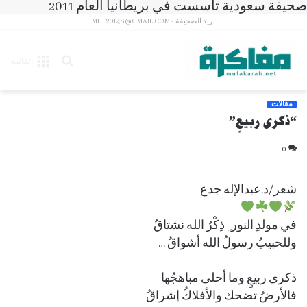
صحيفة سعودية تأسست في بريطانيا العام 2011
بريد الصحيفة - MUF2014S@GMAIL.COM
بحث
القائمة
عن
مقالات
“ذكرى ربيعٍ”
0
شعر/د.عبدالإله جدع
في مولدِ النور ِ ذِكْرُ الله نشتاقُ
وللحبيبُ رسولُ الله أشواقُ …
ذكرى ربيعٍ وما أحلى مباهجُها
فالأرضُ تضحك والأفلاكُ إشراقُ