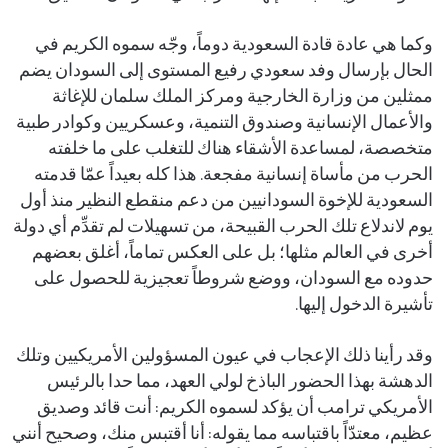
وكما هي عادة قادة السعودية دوماً، وجّه سموه الكريم في
الحال بإرسال وفد سعودي رفيع المستوى إلى السودان يضم
ممثلين من وزارة الخارجية ومركز الملك سلمان للإغاثة
والأعمال الإنسانية وصندوق التنمية، وعسكريين وكوادر طبية
متخصصة، لمساعدة الأشقاء هناك للتغلب على ما خلفته
الحرب من مأساة إنسانية مفجعة. هذا كله بعيداً عمّا قدمته
السعودية للإخوة السودانيين من دعم منقطع النظير منذ أول
يوم لاندلاع تلك الحرب القبيحة، من تسهيلات لم تقدِّم أي دولة
أخرى في العالم مثلها؛ بل على العكس تماماً، أغلق بعضهم
حدوده مع السودان، ووضع شروطاً تعجيزية للحصول على
تأشيرة الدخول إليها.
وقد رأينا ذلك الإعجاب في عيون المسؤولين الأمريكيين وتلك
الدهشة بهذا الحضور الباذخ لولي العهد، مما حدا بالرئيس
الأمريكي ترامب أن يؤكد لسموه الكريم: أنت قائد وصديق
عظيم، معتدّاً باقتباسه مما يقوله: أنا أقتبس منك، وصحيح أنني