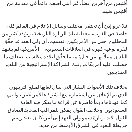
أقتبس من آخرين أيضاً، غير أنني أضعك دائماً في مقدمة من
أقتبس منهم.
فلا غرو إذن أن تحتفي مختلف وسائل الإعلام في العالم كله،
خاصة في الغرب، بتغطية تلك الزيارة التاريخية، ويؤكد كثير من
المحللين، حتى من الأمريكيين أنفسهم، أن ولي العهد قد حقَّق
قفزة نوعية كبيرة في العلاقات السعودية – الأمريكية لم يشهد
البلدان مثيلاً لها من قبل؛ مثلما حقَّق لبلاده مكاسب أضعاف ما
حصلت عليه أمريكا من تلك الشراكة الإستراتيجية بين البلدين
الصديقين.
بخلاف تلك الأصوات النشاز التي سال لعابها لمبلغ التريليون
الذي تم الإعلان عن استثماره مع الشركاء الأمريكيين، والتي
كما عهدناها دوماً قاصرة عن قراءة ما يفكر فيه القادة
السعوديون. وخلاصة القول: يمكن للمراقب المحايد الصادق
القول: لابد لزيارة سمو ولي العهد إلى أمريكا أن تعيد رسم
خريطة النفوذ في الشرق الأوسط من جديد.