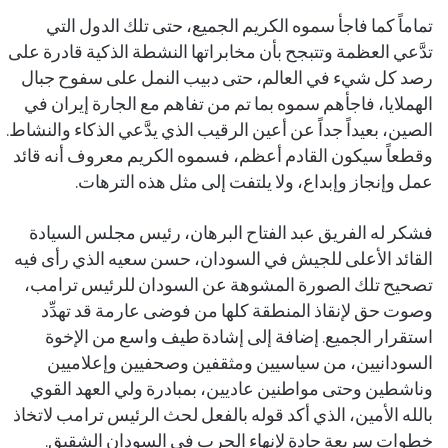
تماماً كما فاجأ سموه الكريم الجميع، حتى تلك الدول التي
تدَّعي العظمة وتتبجح بأن مخابراتها النشطة الذكية قادرة على
رصد كل شيء في العالم، حتى دبيب النمل على سفوح جبال
الهملايا، فاجأهم سموه بما تم من تفاهم مع الجارة إيران في
الصين، بعيداً جداً عن أعين الرقيب الذي يدَّعي الذكاء والنشاط.
وقطعاً سيكون القادم أعظم، فسموه الكريم معروف أنه قائد
عمل وإنجاز وإبداع، ولا يلتفت إلى مثل هذه الترهات.
فشكر له الفريق عبد الفتاح البرهان، رئيس مجلس السيادة
القائد الأعلى للجيش في السودان، حسن سعيه الذي رأى فيه
تصحيح تلك الصورة المشوهة عن السودان للرئيس ترامب،
وصوت حق لإنقاذ المنطقة كلها من فوضى عارمة قد تهدِّد
استقرار الجميع. إضافة إلى إشادة طيف واسع من الإخوة
السودانيين، من سياسيين ومثقفين وصحفيين وإعلاميين
وناشطين وحتى مواطنين عاديين، بمبادرة ولي العهد القوي
بالله الأمين، الذي أكد قوله بالفعل لحث الرئيس ترامب لاتخاذ
خطوات سريعة جادة لإنهاء الحرب في السودان الشقيق.