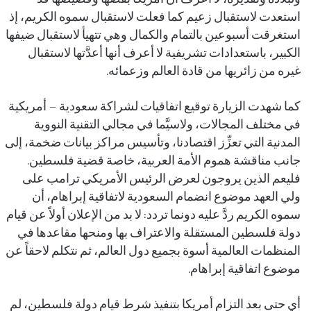
استعدت لاستقبال زعيم كما فعلت لاستقبال سموه الكريم، إذ
استغرقت أسبوعين بالتمام والكمال وهي تتهيأ لاستقبال ضيفها
الكبير، باستعدادات تشريفية لا أعرف أنها أعدَّتها لاستقبال
غيره من زائريها من قادة العالم وزعمائه.
كما شهدت الزيارة توقيع اتفاقيات لشراكة سعودية – أمريكية
في مختلف المجالات، ولاسيَّما في مجالي التقنية النووية
المدنية التي تعزِّز اقتصادنا، وتأسيس مراكز بيانات ضخمة، إلى
جانب مناقشة هموم الأمة العربية، خاصة قضية فلسطين.
فليعم الذين يروجون لعرض الرئيس الأمريكي ترامب على
ولي العهد موضوع انضمام السعودية لاتفاقية إبراهام، أن
سموه الكريم ردَّ عليه دونما تردد: لا بد من الإعلان أولاً عن قيام
دولة فلسطين المستقلة والاعتراف بها ومنحها مقاعدها في
المنظمات العالمية أسوة بجميع دول العالم، ثم نتكلم لاحقاً عن
موضوع اتفاقية إبراهام.
أي حتى بعد التزام أمريكا بتنفيذ شرط قيام دولة فلسطين، لم