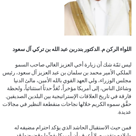
اللواء الركن م. الدکتور بندربن عبد الله بن تركي آل سعود
ليس ثمّة شك أن زيارة أخي العزيز الغالي صاحب السمو
الملكي الأمير محمد بن سلمان بن عبد العزيز آل سعود، رئيس
مجلس الوزراء، ولي العهد القوي بالله الأمين، مالئ الدنيا
وشاغل الناس، إلى أمريكا مؤخراً، تُعَدُّ حدثاً استثنائياً، ولحظة
فارقة في تاريخ العلاقات الإستراتيجية بين البلدين الصديقين.
حقَّق سموه الكريم خلالها نجاحات منقطعة النظير في مجالات
عديدة.
فمن حيث الاستقبال الحاشد الذي يؤكد احترام مضيفه له
ولبلاده وتقديره، لا أعرف أن أمريكا بقضِّها وقضيضها قد