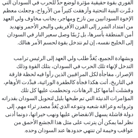
الفوري بقوة حقيقية مؤثرة لوضع حدٍّ للحرب في السودان التي
دمَّرت البنية التحتية وأزهقت كثيراً من الأرواح، وجعلت معظم
الإخوة السودانيين بين نازح ومهاجر، بجانب مخاوف ولي العهد
من امتداد الشرر إلى القرن الأفريقي والبحر الأحمر وتهديد
أمن المنطقة بأسرها، بل رُبمّا وصل سعير النار في السودان
إلى الخليج نفسه، إن لم نتدخل بقوة لحسم الأمر هنالك.
وبشهادة الجميع، يُعَدُّ طلب ولي العهد إلى الرئيس ترامب
التدخل لإنهاء تلك الحرب في السودان، بتلك القوة وذلك
الإصرار، مفاجأة لكل المراقبين الذين رأوا فيه لحظة فارقة
في التاريخ، أتت هكذا فجأة كالطفرة الوراثية، فبدَّدت الأوهام،
وفشلت أمامها كل الرهانات، وتحطمت عليها كل تلك
المؤامرات الدنيئة التي تم طبخها بليل لتحويل السودان بقدراته
وثرواته وعراقة شعبه وتنوعه الذي يُعَدُّ مصدر ثراء مهم، إلى
دولة فاشلة يسهل الانقضاض عليها ونهب خيراتها، دونما أدنى
نظر لما يمكن أن يترتب على مثل هذا الجشع الأحمق من
عواقب وخيمة لن تنتهي حدودها عند السودان وحده.