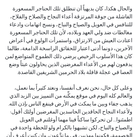
والحال هكذا، كان بديهياً أن تنطلق تلك الحناجر المسعورة
الفاشلة من جوقة المرتزقة أعداء النجاح والصلاح والفلاح،
للتنافس في العويل والصياح والنباح، ونسج اتهامات وادعاء
مغالطات ضد ولي العهد وبلاده، لأن تلك الحناجر المسعورة
اعتادت العيش من الارتزاق، واستمرأت الولوغ في أعراض
الآخرين، دونما أدنى اعتبار للحقائق الراسخة الدامغة، طالما
كان هذا الأسلوب الرخيص يرضي ذلك الطموح المتواضع لمن
يدفعون لهم من الأعداء المغرضين الذين يحاولون عبثاً وضع
العصا في عجلة قافلة بلاد الحرمين الشريفين القاصدة.
وعلى كل حال، نحن نعرف أنفسنا، ونعتد كثيراً بما نعمل،
والعالم كله اليوم في موقع يمكِّنه من التمييز بين الزبد الذي
يذهب جفاء وبين ما يمكث في الأرض فينفع الناس بإذن الله.
ولأعداء النجاح الحاقدين الحاسدين المغرضين أولئك أقول:
اطمئنوا… لن تحركوا ساكناً فينا مهما أوغلتم في العويل
والصياح والنباح، لكن تشبهوا بالكرام ولو للحظة واحدة في
الخصومة، فكونوا مهذبين في ما تدَّعون، وإن كنت أعرف أن