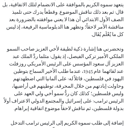
يتعهد سموه الكريم بالموافقة على الانضمام لتلك الاتفاقية، بل
قال: ثم بعد ذلك نناقش الموضوع. وقطعاً يدرك حتى تلميذ
الصف الأول الابتدائي أن هذا لا يعني موافقته بالضرورة بعد
مناقشة الأمر لاحقاً؛ وتظهر هنا الدبلوماسية الرفيعة، إذ ليس
كل ما يُعْلَم يُقَال.
وتحضرني هنا إشارة ذكية لطيفة لأخي العزيز صاحب السمو
الملكي الأمير تركي الفيصل، إذ يقول: مثلما ردَّ الملك عبد
العزيز آل سعود المؤسس على الرئيس الأمريكي روزفلت
عند لقائهما عام 1945، عندما طلب الأخير السماح بتوطين
اليهود في فلسطين، قائلاً له: على ألمانيا التي اضطهدتهم
وحاولت إبادتهم من خلال المحرقة، توطينهم في أراضيها،
وليس فلسطين؛ كذلك كان ردُّ سمو أخي ولي العهد على
الرئيس ترامب: على إسرائيل والمجتمع الدولي الاعتراف أولاً
بدولة فلسطين، ثم نناقش لاحقاً موضوع اتفاقية إبراهام.
إضافة إلى طلب سموه الكريم إلى الرئيس ترامب التدخل