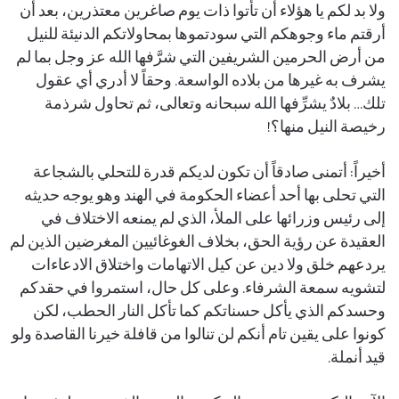
ولا بد لكم يا هؤلاء أن تأتوا ذات يوم صاغرين معتذرين، بعد أن
أرقتم ماء وجوهكم التي سودتموها بمحاولاتكم الدنيئة للنيل
من أرض الحرمين الشريفين التي شرَّفها الله عز وجل بما لم
يشرف به غيرها من بلاده الواسعة. وحقاً لا أدري أي عقول
تلك… بلادٌ يشرِّفها الله سبحانه وتعالى، ثم تحاول شرذمة
رخيصة النيل منها؟!
أخيراً: أتمنى صادقاً أن تكون لديكم قدرة للتحلي بالشجاعة
التي تحلى بها أحد أعضاء الحكومة في الهند وهو يوجه حديثه
إلى رئيس وزرائها على الملأ، الذي لم يمنعه الاختلاف في
العقيدة عن رؤية الحق، بخلاف الغوغائيين المغرضين الذين لم
يردعهم خلق ولا دين عن كيل الاتهامات واختلاق الادعاءات
لتشويه سمعة الشرفاء. وعلى كل حال، استمروا في حقدكم
وحسدكم الذي يأكل حسناتكم كما تأكل النار الحطب، لكن
كونوا على يقين تام أنكم لن تنالوا من قافلة خيرنا القاصدة ولو
قيد أنملة.