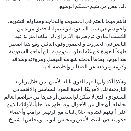
ذلك ليس من شيم خلقكم الوضيع.
فأنتم مهما بالغتم في الخصومة واللجاجة ومحاولة التشويه،
واجتهدتم في سب السعودية وشتمها، لتحقيق مزيد من
الكسب المادي عن طريق الارتزاق، لن تبلغوا منزلة عبد
الناصر في الجبروت والحضور وقوة التأثير، ومع هذا اضطر
طوعاً للعودة عن غيّه ليعلن: «تووووبة… لن أهاجم السعودية
بعد اليوم»، بعدما ألجمته شهامة الفيصل ومروءته وصدقه
وكرمه وترفعه عن الصغائر وإخلاصه للأمة.
وهكذا أكد ولي العهد القوي بالله الأمين، من خلال زيارته
التاريخية تلك لأمريكا، أهمية النفوذ السياسي والاقتصادي
السعودي، الذي لا يمكن لواشنطن أو غيرها من عواصم العالم
تجاهله بأي حال من الأحوال. وقد ظهر هذا جلياً، لأولئك الذين
على أعينهم غشاوة، خلال لقائه مع الرئيس ترامب وأعضاء
حكومته في البيت الأبيض ومجلس النواب ومجلس الشيوخ.