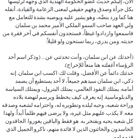
الآن، إليكم حديث عضو الحكومة الهندية الذي وجهه لرئيسها
بكل جرأة وصدق وفهم حقيقي لمعنى الزعامة والقيادة، أنقله
هنا كما ورد بنصِّه، وهو يشير عليه ويوصيه بشدة للتعامل مع
ولي العهد صاحب السمو الملكي الأمير محمد بن سلمان.
فاسمعوا وازدادوا غيظاً، فستجدون أنفسكم في آخر فقرة من
حديثه. ومن يدري، ربما تستحون ولو قليلاً:
(أحدثك عن ابن سلمان، وأنت تحدثني عن … (وذكر اسم أحد
الرؤساء أغفلته هنا منعاً للإحراج).
حدثتك دائماً عن الأفضل، وقلت لك: اكسب ابن سلمان. إنه
ذكي، ابن سلمان سيدهم جميعاً، لا أحد يستطيع أن يصمد
أمامه. يمتلك النفوذ العالمي، يمتلك البترول، ويمتلك السياسة
والدبلوماسية. إنه يعرف كيف يخطط ويرسم لنهضة بلاده
وراحة شعبه، وحبه لبلده وتطويره له، واحترامه لشعبه وصدقه
معه. لا يكذب عليهم مثل غيره، ولا يرضى فيهم ظلماً أبداً. ولهذا
كل شعبه يحبه ويفتخر به. هو فقط والباقين يغوروا. الحاقدون
الحاسدون والخائنون الذين لا فائدة منهم، ناكرو الجميل الذي
قدمه لهم.