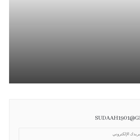
.
هل أصبح السفر لغةً للتفاخر؟
هل نتقن فنّ «شعرة معاوية»؟
«سياحة المطافيق»
ضوابط لأسعار علاج الأسنان وعمليات التجميل…
حماية للمستهلك واستدامة للقطاع الصحي
SUDAAH1901@G
وفاء بلا ميثاق