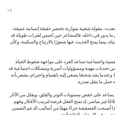
0
عب».. مقولة شعبية متوارثة تختصر حقيقة إنسانية عميقة،
ما يدور في داخله. فالمشاعر حين تُحبس لفترات طويلة قد
ة، بينما يمنح الحديث عنها شعورًا بالارتياح والسكينة، وكأن
سية واجتماعية تساعد الفرد على مواجهة ضغوط الحياة
 من تحديات مهنية ومسؤوليات أسرية ومشكلات اجتماعية قد
عنها. وعندما يجد شخصًا يصغي إليه باهتمام واحترام، يشعر بأنه
 حمل ما يثقل صدره.
 يساعد على خفض مستويات التوتر والقلق، ويقلل من الآثار
اجًا غير مباشر، إذ تمنح العقل فرصة لترتيب الأفكار وفهم
لهذا أصبحت الفضفضة جزءًا مهمًا من أساليب الدعم النفسي