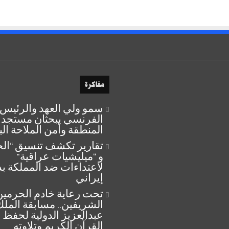
مفاكرة
سمو ولي العهد والرئيس
الفرنسي يبحثان مستجد
المنطقة وأمن الملاحة ال
تقارير تكشف تنسيق “ال
و “ميليشيات عراقية”
لاعتداءات ضد المملكة ب
إيراني
تحت رعاية خادم الحرمين
الشريفين.. مسابقة الملك
عبدالعزيز الدولية لحفظ
القرآن الكريم وتلاوته