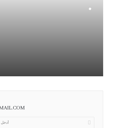
.
MAIL.COM
أ
د