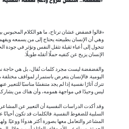
الفضفضة.. متنفّس للروح ودعم للصحة النفسية
«قالوا فضفض عشان ترتاح، ما هو الكلام المحبوس بيت
وهي أن الإنسان بطبيعته يحتاج إلى من يسمعه ويفهم 
تتحول إلى أعباء ثقيلة تثقل النفس وتؤثر في جودة الحيا
الإنسان يزيح عن كتفيه حملًا أثقله طويلًا.
والفضفضة ليست مجرد كلمات تُقال، بل هي حاجة نف
اليومية. فالإنسان يتعرض باستمرار لمواقف مختلفة
تترك آثارًا نفسية إذا لم يجد متنفسًا مناسبًا للتعبير 
ليس وحيدًا في مواجهة همومه، وأن هناك من يشاركه
وقد أكدت الدراسات النفسية أن التعبير عن المشاعر
السلبية للضغوط النفسية. فالكلمات قد تكون أحيانًا عل
المشاعر والتعامل معها بصورة أكثر هدوءًا ووعيًا. و