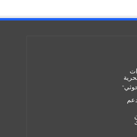
ات
بحرية
حوثي”
دعم