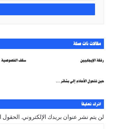
خ
ل
ب
ر
ي
د
ك
مقالات ذات صلة
ا
ل
إ
رفقة الإيجابيين
سقف الخصوصية
ل
ك
ت
ر
حين تتحول الأحلام إلى بشائر …
و
ن
ي
اترك تعليقاً
لن يتم نشر عنوان بريدك الإلكتروني.
الحقول ال
ا