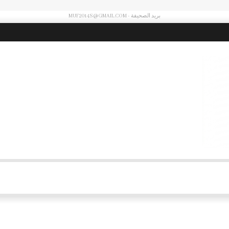
بريد الصحيفة - MUF2014S@GMAIL.COM